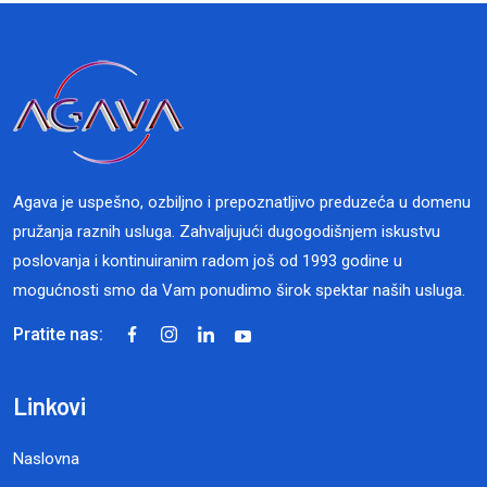
Agava je uspešno, ozbiljno i prepoznatljivo preduzeća u domenu
pružanja raznih usluga. Zahvaljujući dugogodišnjem iskustvu
poslovanja i kontinuiranim radom još od 1993 godine u
mogućnosti smo da Vam ponudimo širok spektar naših usluga.
Pratite nas:
Linkovi
Naslovna