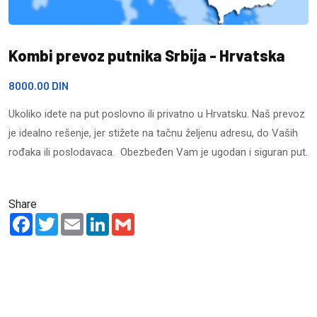
Kombi prevoz putnika Srbija - Hrvatska
8000.00 DIN
Ukoliko idete na put poslovno ili privatno u Hrvatsku. Naš prevoz
je idealno rešenje, jer stižete na tačnu željenu adresu, do Vaših
rođaka ili poslodavaca. Obezbeđen Vam je ugodan i siguran put.
Share
Facebook
Twitter
Email
LinkedIn
Gmail