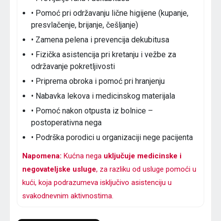
• Pomoć pri održavanju lične higijene (kupanje,
presvlačenje, brijanje, češljanje)
• Zamena pelena i prevencija dekubitusa
• Fizička asistencija pri kretanju i vežbe za
održavanje pokretljivosti
• Priprema obroka i pomoć pri hranjenju
• Nabavka lekova i medicinskog materijala
• Pomoć nakon otpusta iz bolnice –
postoperativna nega
• Podrška porodici u organizaciji nege pacijenta
Napomena:
Kućna nega
uključuje medicinske i
negovateljske usluge
, za razliku od usluge pomoći u
kući, koja podrazumeva isključivo asistenciju u
svakodnevnim aktivnostima.