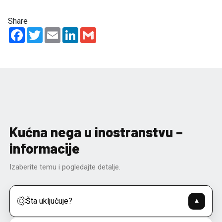
Share
Facebook
Twitter
Email
LinkedIn
Gmail
Kućna nega u inostranstvu –
informacije
Izaberite temu i pogledajte detalje.
Šta uključuje?
▾