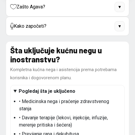
Zašto Agava?
▾
Kako započeti?
▾
Šta uključuje kućnu negu u
inostranstvu?
Kompletna kućna nega i asistencija prema potrebama
korisnika i dogovorenom planu.
Pogledaj šta je uključeno
• Medicinska nega i praćenje zdravstvenog
stanja
• Davanje terapije (lekovi, injekcije, infuzije,
merenje pritiska i šećera)
• Previjanje rana i dekubitusa