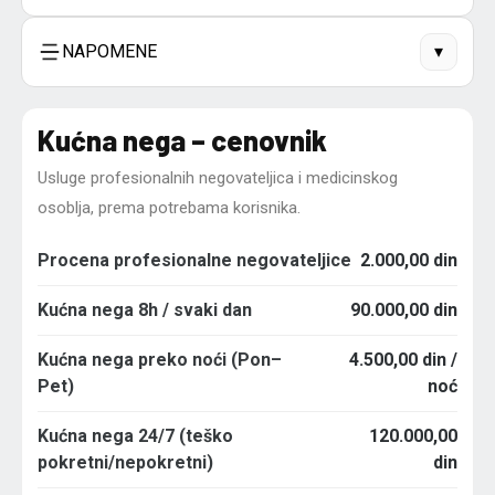
NAPOMENE
▾
Kućna nega – cenovnik
Usluge profesionalnih negovateljica i medicinskog
osoblja, prema potrebama korisnika.
Procena profesionalne negovateljice
2.000,00 din
Kućna nega 8h / svaki dan
90.000,00 din
Kućna nega preko noći (Pon–
4.500,00 din /
Pet)
noć
Kućna nega 24/7 (teško
120.000,00
pokretni/nepokretni)
din