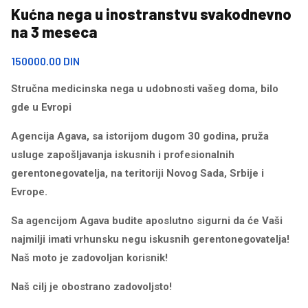
Kućna nega u inostranstvu svakodnevno
na 3 meseca
150000.00 DIN
Stručna medicinska nega u udobnosti vašeg doma, bilo
gde u Evropi
Agencija Agava, sa istorijom dugom 30 godina, pruža
usluge zapošljavanja iskusnih i profesionalnih
gerentonegovatelja, na teritoriji Novog Sada, Srbije i
Evrope.
Sa agencijom Agava budite aposlutno sigurni da će Vaši
najmilji imati vrhunsku negu iskusnih gerentonegovatelja!
Naš moto je zadovoljan korisnik!
Naš cilj je obostrano zadovoljsto!