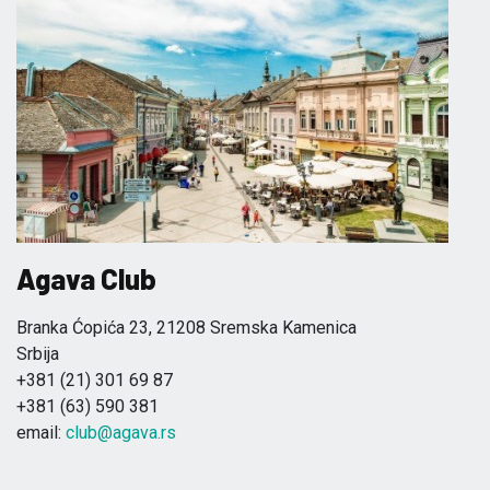
Agava Club
Branka Ćopića 23, 21208 Sremska Kamenica
Srbija
+381 (21) 301 69 87
+381 (63) 590 381
email:
club@agava.rs