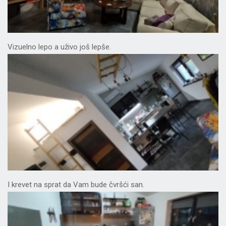
Vizuelno lepo a uživo još lepše.
I krevet na sprat da Vam bude čvršći san.