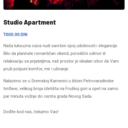
Studio Apartment
7000.00 DIN
Naša luksuzna oaza nudi savršen spoj udobnosti i elegancije.
Bilo da planirate romantičan vikend, porodični odmor ili
relaksaciju sa prijateljima, naš prostor je idealan izbor da Vam
pruži potpuni komfor, mir i uživanje.
Nalazimo se u Sremskoj Kamenici u blizini Petrovaradinske
tvrđave, velikog broja izletišta na Fruškoj gori a opet na samo
par minuta vožnje do centra grada Novog Sada.
Dođite kod nas, čekamo Vas!