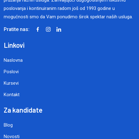
pružanja raznih usluga. Zahvaljujući dugogodišnjem iskustvu
poslovanja i kontinuiranim radom još od 1993 godine u
mogućnosti smo da Vam ponudimo širok spektar naših usluga.
Pratite nas:
Linkovi
Naslovna
Poslovi
Kursevi
Kontakt
Za kandidate
Blog
Novosti