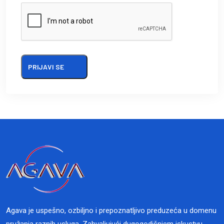
Agava je uspešno, ozbiljno i prepoznatljivo preduzeća u domenu